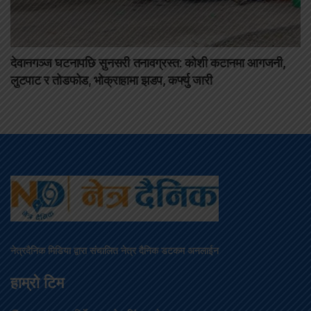
देवानगञ्ज घटनापछि सुनसरी तनावग्रस्त: कोशी कटानमा आगजनी,
लुटपाट र तोडफोड, भोक्राहामा झडप, कर्फ्यु जारी
नेत्रदैनिक मिडिया द्वारा संचालित नेत्र दैनिक डटकम अनलाईन
हाम्रो टिम