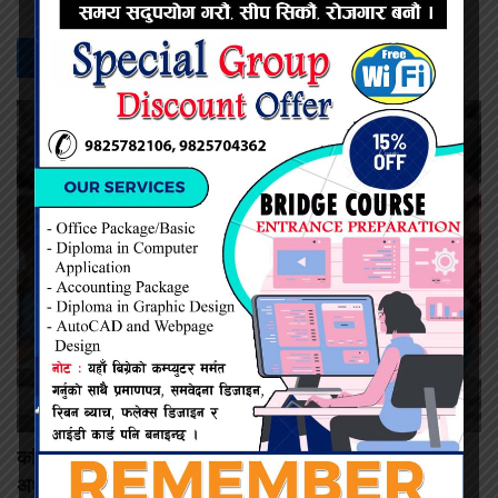
सम्बन्धित -
समाचार
कमिशन नदिँदा दुःख दिइयो’ भन्ने सहकारी सञ्चालकको आरोप, वडा
अध्यक्षद्वारा अस्वीकार