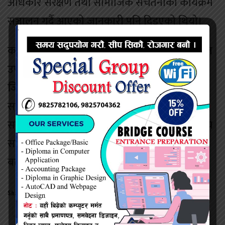
अधिकार संरक्षण तथा सामाजिक सचेतनाका कार्यक्रम
सञ्चालन गर्दै आएको जानकारी पनि दिइएको थियो।
कार्यक्रममा
वरिष्ठ लेखा अधिकृत आशा महतो
को समेत
उपस्थिति रहेको थियो। कार्यक्रमबारे जानकारी दिँदै
जिल्ला संयोजक बिशेश्वर दास
ले सामाजिक समस्या
समाधान तथा नागरिक अधिकार प्रवर्द्धनका लागि
सञ्चारकर्मी, अधिकारकर्मी र सरोकारवाला निकायबीच
सहकार्य अझ सुदृढ बनाउन बैठक फलदायी भएको
बताए।
Share this:
Twitter
Facebook