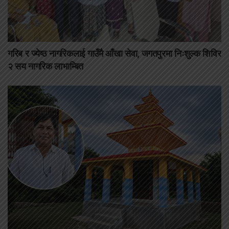
गरिब र ज्येष्ठ नागरिकलाई गाउँमै आँखा सेवा, जगतपुरमा निःशुल्क शिविर
२ सय नागरिक लाभाम्बित