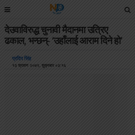
देउवाविरुद्ध चुनावी मैदानमा उत्रिए
ढकाल, भन्छन्- ‘उहाँलाई आराम दिने हो’
प्रदिप सिंह
१३ श्रावण २०७९, शुक्रबार ०३:१६