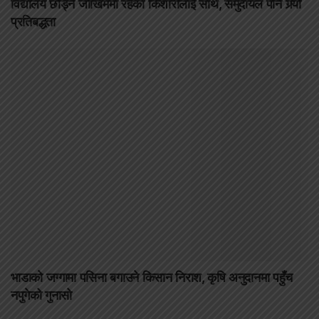
विद्यालय छोड्ने जोखिममा रहेका किशोरीलाई साथ, समुदायले पनि गर्‍यो
प्रतिबद्धता
भाडाको जग्गामा पसिना बगाउने किसान निराश, कृषि अनुदानमा पहुँच
नपुगेको गुनासो