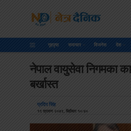
गृहपृष्ठ
समाचार
विजनेस
देश
नेपाल वायुसेवा निगमका कार
बर्खास्त
प्रदिप सिंह
१९ श्रावण २०७९, बिहीबार १०:४०