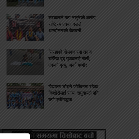
सरकारले माग नसुनेको आरोप,
राष्ट्रिय एकता दलले
आन्दोलनको चेतावनी
सिरहाको गोलबजारमा तनाव
चर्किँदा दुई युवकलाई गोली,
एकको मृत्यु, अर्का गम्भीर
विद्यालय छोड्ने जोखिममा रहेका
किशोरीलाई साथ, समुदायले पनि
गर्‍यो प्रतिबद्धता