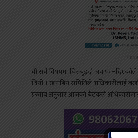
ADV
यी सबै विषयमा चित्तबुझ्दो जवाफ नदिएकोल
थियो । छानबिन समितिले अधिकारीलाई बर्खास्त
प्रस्ताव अनुसार आजको बैठकले अधिकारीलाई बर