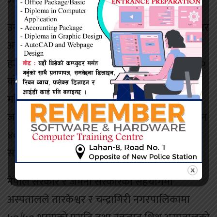
उनकाअनुसार आर्थिक वर्ष २०७८/७९ मा कूल ३३ हजार
आठ सय ५५ महिला भर्ना भएकोमा प्रसूतितर्फ २६
हजार छ सय पाँच र स्त्रीरोगतर्फ चार हजार नौ सय ३०
को उपचार तथा २४ हजार तीन सय ६९ गर्भवती
महिलाको प्रसूतिबाट २४ हजार पाँच सय ९३ शिशुको
जन्म भएको छ । विसं २०१६ श्रीकृष्ण जन्माष्टमीको दिन
४० शय्याबाट स्थापना भएको अस्पतालमा अहिले चार
सय ७९ शय्या रहेको छ ।
नेपाल सरकार र जर्मनी सरकारको सहयोगमा
अस्पतालले तारकेश्वर र चन्द्रागिरी नगरपालिकामा