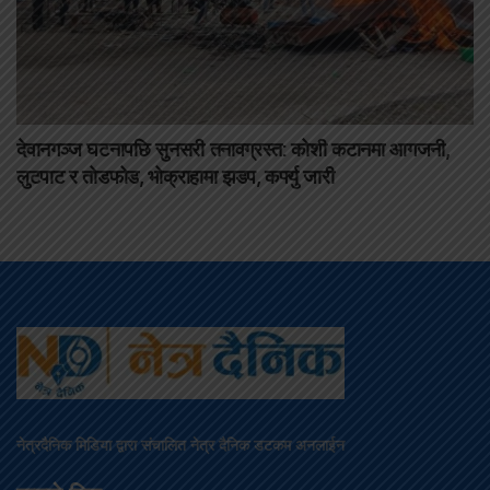
देवानगञ्ज घटनापछि सुनसरी तनावग्रस्त: कोशी कटानमा आगजनी,
लुटपाट र तोडफोड, भोक्राहामा झडप, कर्फ्यु जारी
नेत्रदैनिक मिडिया द्वारा संचालित नेत्र दैनिक डटकम अनलाईन