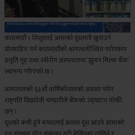
काठमाडौं । शिशुलाई आमाको दूधमात्रै खुवाउने
प्रोत्साहित गर्न काठमाडौंको थापाथलीस्थित परोपकार
प्रसूति गृह तथा स्त्रीरोग अस्पतालमा ‘ह्युमन मिल्क बैंक’
स्थापना गरिएको छ ।
अस्पतालको ६३औँ वार्षिकोत्सवको अवसर पारेर
राष्ट्रपति विद्यादेवी भण्डारीले बैंकको उद्घाटन गरेकी
छन् ।
दूधको कमी हुने बच्चालाई प्रशस्त दूध आउने आमाको
दूध संरक्षण गरेर संकलन गरी मेसिनमा राखिने र