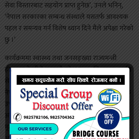
सेवा विस्तारबाट सहयोग प्राप्त हुनेछ’, उनले भनिन्,
‘नेपाल सरकारका सम्बन्ध संस्थाले यसतर्फ आवश्यक
पहल र समन्यव गर्न विशेष ध्यान दिने मैले अपेक्षा गरेको
छु ।’
कार्यक्रममा स्वास्थ्य तथा जनसङ्ख्या राज्यमन्त्री
हीराचन्द्र केसीले सातवटै प्रदेश र ७७ जिल्लामा प्रसूति
सेवा विस्तार गर्न थालिएको जानकारी दिए । उनले
नेपालमा पनि निकट भविष्यमा स्वास्थ्यका अत्याधुनिक
उपकरण ल्याएर उपचार गर्ने जानकारी दिए ।
अस्पतालका निर्देशक डा अमिरबाबु श्रेष्ठले उच्च मातृ
मृत्युदर र शिशु मृत्युदरलाई कम गर्नका लागि
अस्पतालले महत्वपूर्ण भूमिका खेलेको बताए ।