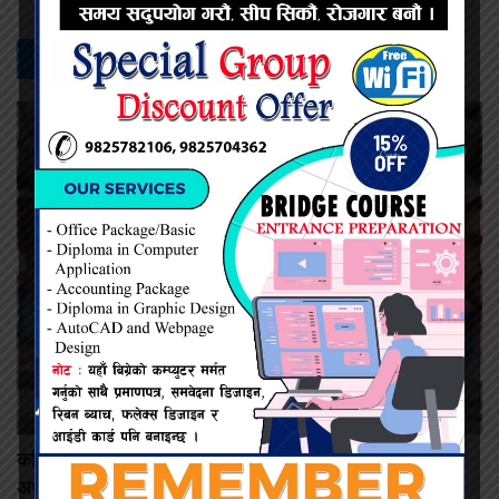
सम्बन्धित -
समाचार
कमिशन नदिँदा दुःख दिइयो’ भन्ने सहकारी सञ्चालकको आरोप, वडा
अध्यक्षद्वारा अस्वीकार