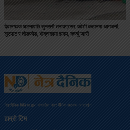
देवानगञ्ज घटनापछि सुनसरी तनावग्रस्त: कोशी कटानमा आगजनी,
लुटपाट र तोडफोड, भोक्राहामा झडप, कर्फ्यु जारी
नेत्रदैनिक मिडिया द्वारा संचालित नेत्र दैनिक डटकम अनलाईन
हाम्रो टिम