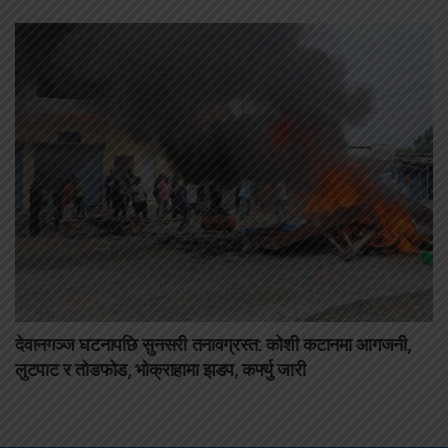
देवानगञ्ज घटनापछि सुनसरी तनावग्रस्त: कोशी कटानमा आगजनी,
लुटपाट र तोडफोड, भोक्राहामा झडप, कर्फ्यु जारी