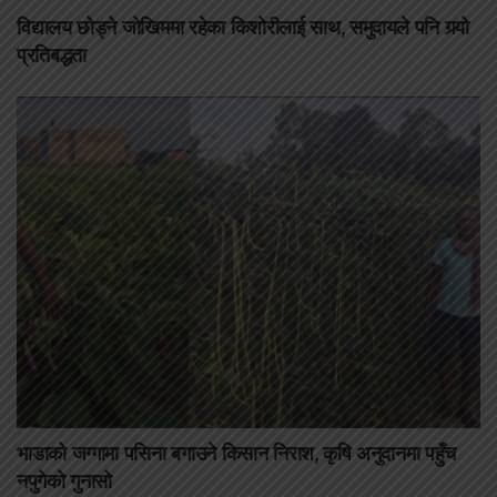
विद्यालय छोड्ने जोखिममा रहेका किशोरीलाई साथ, समुदायले पनि गर्‍यो
प्रतिबद्धता
भाडाको जग्गामा पसिना बगाउने किसान निराश, कृषि अनुदानमा पहुँच
नपुगेको गुनासो