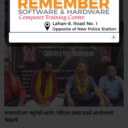
कमिशन नदिँदा दुःख दिइयो’ भन्ने सहकारी सञ्चालकको आरोप, वडा
अध्यक्षद्वारा अस्वीकार
सरकारले माग नसुनेको आरोप, राष्ट्रिय एकता दलले आन्दोलनको
चेतावनी