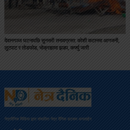
देवानगञ्ज घटनापछि सुनसरी तनावग्रस्त: कोशी कटानमा आगजनी,
लुटपाट र तोडफोड, भोक्राहामा झडप, कर्फ्यु जारी
नेत्रदैनिक मिडिया द्वारा संचालित नेत्र दैनिक डटकम अनलाईन