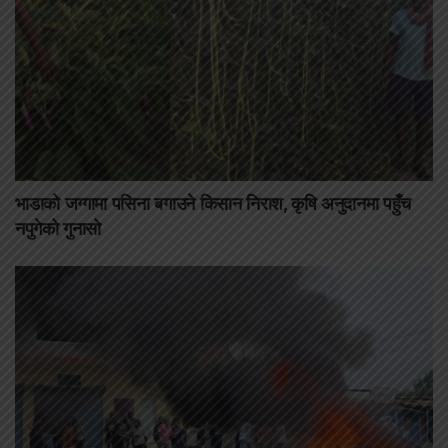
भाडाको जग्गामा पसिना बगाउने किसान निराश, कृषि अनुदानमा पहुँच
नपुगेको गुनासो