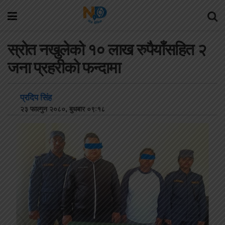
स्रोत नखुलेको १० लाख रुपैयाँसहित २
जना प्रहरीको फन्दामा
प्रदिप सिंह
२३ फाल्गुन २०८०, बुधबार ०९:१८