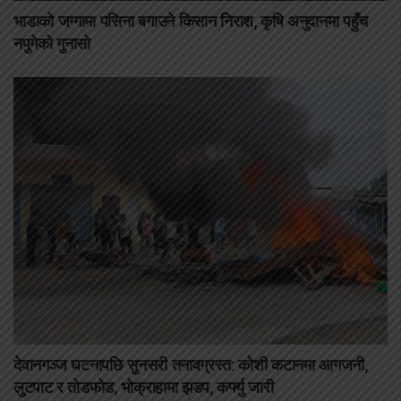
भाडाको जग्गामा पसिना बगाउने किसान निराश, कृषि अनुदानमा पहुँच
नपुगेको गुनासो
देवानगञ्ज घटनापछि सुनसरी तनावग्रस्त: कोशी कटानमा आगजनी,
लुटपाट र तोडफोड, भोक्राहामा झडप, कर्फ्यु जारी