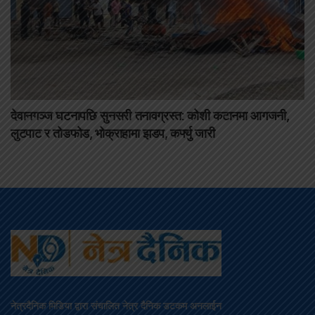
देवानगञ्ज घटनापछि सुनसरी तनावग्रस्त: कोशी कटानमा आगजनी,
लुटपाट र तोडफोड, भोक्राहामा झडप, कर्फ्यु जारी
नेत्रदैनिक मिडिया द्वारा संचालित नेत्र दैनिक डटकम अनलाईन