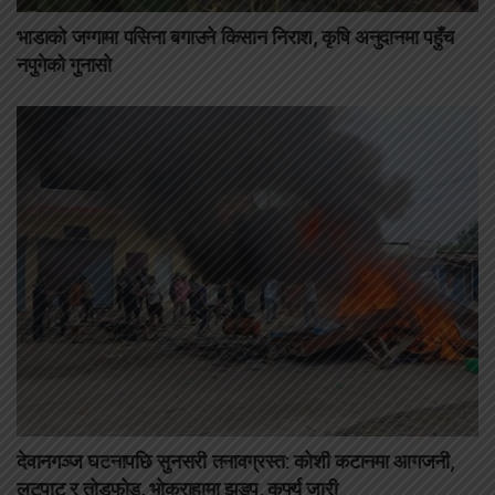
भाडाको जग्गामा पसिना बगाउने किसान निराश, कृषि अनुदानमा पहुँच
नपुगेको गुनासो
देवानगञ्ज घटनापछि सुनसरी तनावग्रस्त: कोशी कटानमा आगजनी,
लुटपाट र तोडफोड, भोक्राहामा झडप, कर्फ्यु जारी