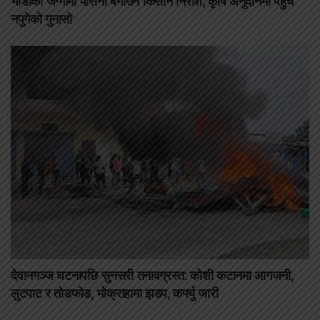
भाडाको जग्गामा पसिना बगाउने किसान निराश, कृषि अनुदानमा पहुँच
नपुगेको गुनासो
देवानगञ्ज घटनापछि सुनसरी तनावग्रस्त: कोशी कटानमा आगजनी,
लुटपाट र तोडफोड, भोक्राहामा झडप, कर्फ्यु जारी