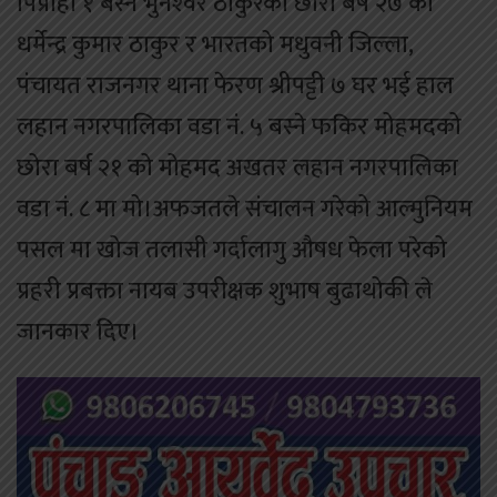
पिप्राही १ बस्ने भुनेश्‍वर ठाकुरको छोरा बर्ष २७ को
धर्मेन्द्र कुमार ठाकुर र भारतको मधुवनी जिल्ला,
पंचायत राजनगर थाना फेरण श्रीपट्टी ७ घर भई हाल
लहान नगरपालिका वडा नं. ५ बस्ने फकिर मोहमदको
छोरा बर्ष २१ को मोहमद अखतर लहान नगरपालिका
वडा नं. ८ मा मो।अफजतले संचालन गरेको आल्मुनियम
पसल मा खोज तलासी गर्दालागु औषध फेला परेको
प्रहरी प्रबक्ता नायब उपरीक्षक शुभाष बुढाथोकी ले
जानकार दिए।