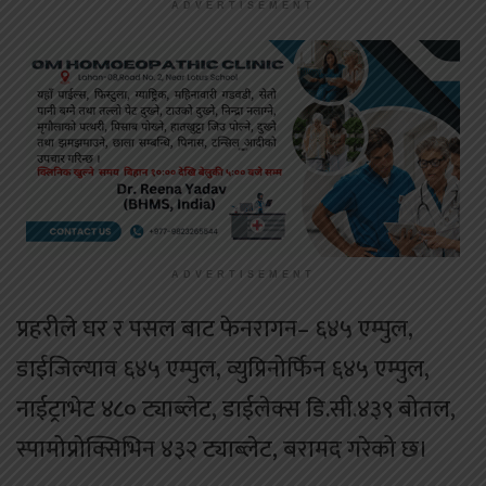
ADVERTISEMENT
ADVERTISEMENT
प्रहरीले घर र पसल बाट फेनरागन– ६४५ एम्पुल,
डाईजिल्याव ६४५ एम्पुल, व्युप्रिनोर्फिन ६४५ एम्पुल,
नाईट्राभेट ४८० ट्याब्लेट, डाईलेक्स डि.सी.४३९ बोतल,
स्पामोप्रोक्सिभिन ४३२ ट्याब्लेट, बरामद गरेको छ।