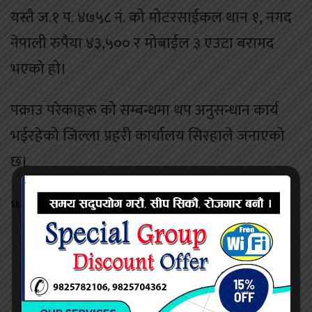
यस्तै ज.१ प. ४७५८ नं. को मोटरसाईकल थान १, नगद
नेपाली रुपैया ४३,५०० र मोबाईल ३ एउटा बरामद
भएको हो।
पक्राउ परेकाहरू को सम्बन्धमा थप अनुसन्धान कार्य
भईरहेको जिल्ला प्रहरी कार्यालय सिरहाले जनाएको
छ।
Share this:
Twitter
Facebook