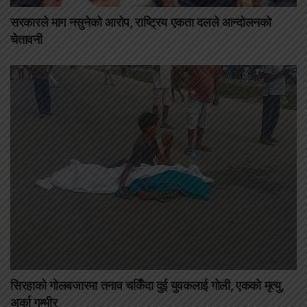
सरकारले माग नसुनेको आरोप, राष्ट्रिय एकता दलले आन्दोलनको
चेतावनी
सिरहाको गोलबजारमा तनाव चर्किँदा दुई युवकलाई गोली, एकको मृत्यु,
अर्का गम्भीर