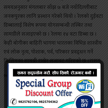
समयअनुसार मंगलबार साँझ ७ बजे नयाँदिल्लीबाट
जनकपुरका लागि प्रस्थान गरेको थियो । रेलको दुईवटा
डिब्बालाई विशेष रूपमा योगसम्बन्धी तस्बिर तथा
सामग्रीले सजाइएको छ । रेलमा १४ वटा डिब्बा छ ।
केही बोगीका बाहिरी भागमा भारतका विभिन्न शास्त्रीय
एवं लोक नृत्य, पोशाक, पर्व, परिकार प्रवद्र्धन गर्ने
किसिमका सामग्री राखेर सजावट गरिएको छ ।रासस
Share this:
Twitter
Facebook