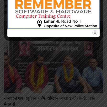
कमिशन नदिँदा दुःख दिइयो’ भन्ने सहकारी सञ्चालकको आरोप, वडा
अध्यक्षद्वारा अस्वीकार
सरकारले माग नसुनेको आरोप, राष्ट्रिय एकता दलले आन्दोलनको
चेतावनी