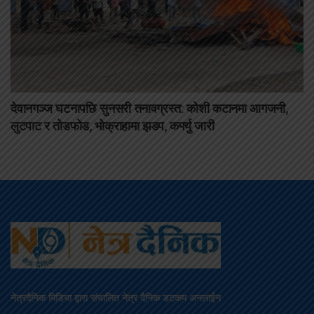
देवानगञ्ज घटनापछि सुनसरी तनावग्रस्त: कोशी कटानमा आगजनी,
लुटपाट र तोडफोड, भोक्राहामा झडप, कर्फ्यु जारी
नेत्रदैनिक मिडिया द्वारा संचालित नेत्र दैनिक डटकम अनलाईन