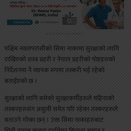
ADVERTISEMENT
पश्चिम नवलपरासीको सिमा नाकामा सुरक्षाकाे लागि
राखिएको शस्त्र प्रहरी र नेपाल प्रहरीकाे पाेष्टहरुकाे
निर्देशनमा नै व्यापक रुपमा तस्करी भई रहेकाे
बताईएकाे छ ।
सुरक्षाकाे लागि बसेकाे सुरक्षाकर्मीहरुले महिनाकाे
तस्करहरुसंग असुली समेत गरि रहेका तस्करहरुले
बताउने गरेका छन् । उक्त सिमा नाकाहरुबाट
चिनी,टायल,कुखुरा,हार्डवेयर,किराना समान र