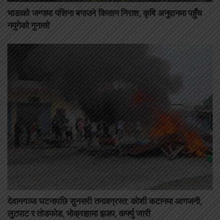
भाडाको जग्गामा पसिना बगाउने किसान निराश, कृषि अनुदानमा पहुँच
नपुगेको गुनासो
देवानगञ्ज घटनापछि सुनसरी तनावग्रस्त: कोशी कटानमा आगजनी,
लुटपाट र तोडफोड, भोक्राहामा झडप, कर्फ्यु जारी