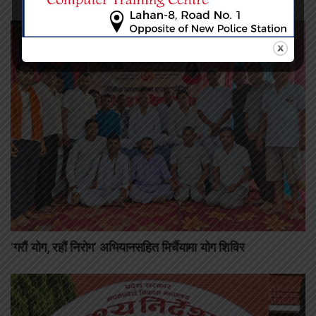
‘गरौं योग, रहौं निरोग’ अभियानसहित मिर्चैयामा योग शिविर