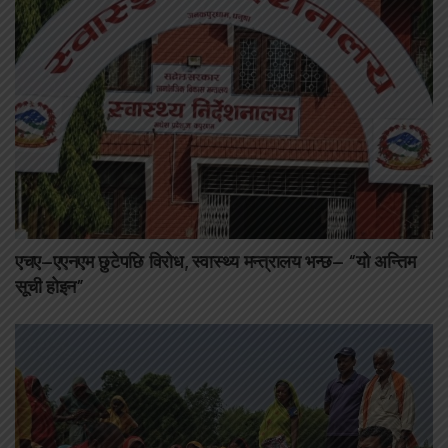
एचए–एएनएम छुटेपछि विरोध, स्वास्थ्य मन्त्रालय भन्छ– “यो अन्तिम
सूची होइन”