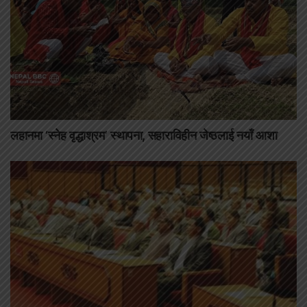
लहानमा ‘स्नेह वृद्धाश्रम’ स्थापना, सहाराविहीन जेष्ठलाई नयाँ आशा