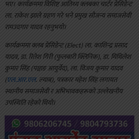
भए। कार्यक्रममा विशिष्ट आतिथ्य क्लबका चार्टर प्रेसिडेन्ट
ला. राकेश झाले ग्रहण गरे भने प्रमुख सौजन्य समाजसेवी
रामउदगार यादव रहनुभयो।
कार्यक्रममा क्लब प्रेसिडेन्ट (Elect) ला. काशिन्द्र प्रसाद
यादव, डा. रितेश गिरी (फुलबारी क्लिनिक), डा. मिथिलेश
कुमार सिंह (पञ्चाङ आयुर्वेद), ला. विजय कुमार यादव
(
एल.आर.एल
. ल्याब), पत्रकार महेश सिंह लगायत
स्थानीय समाजसेवी र अभिभावकहरूको उल्लेखनीय
उपस्थिति रहेको थियो।