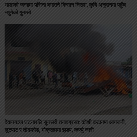
भाडाको जग्गामा पसिना बगाउने किसान निराश, कृषि अनुदानमा पहुँच
नपुगेको गुनासो
देवानगञ्ज घटनापछि सुनसरी तनावग्रस्त: कोशी कटानमा आगजनी,
लुटपाट र तोडफोड, भोक्राहामा झडप, कर्फ्यु जारी