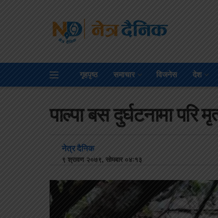
गृहपृष्ठ
समाचार
विजनेस
देश
पाल्पा बस दुर्घटनामा परि 
नेत्र दैनिक
९ श्रावण २०७९, सोमबार ०४:१३