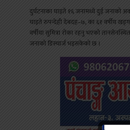
दुर्घटनाका घाइते १६ जनामध्ये दुई जनाको अ
घाइते रुपन्देही देबदह–७, का ६१ वर्षीय खड्
वर्षीया सुमित्रा रोका रहनु भएको तानसेनस
जनाको डिस्चार्ज भइसकेको छ ।