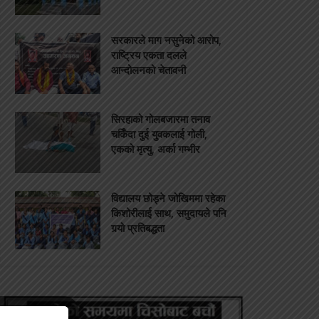
सरकारले माग नसुनेको आरोप,
राष्ट्रिय एकता दलले
आन्दोलनको चेतावनी
सिरहाको गोलबजारमा तनाव
चर्किँदा दुई युवकलाई गोली,
एकको मृत्यु, अर्का गम्भीर
विद्यालय छोड्ने जोखिममा रहेका
किशोरीलाई साथ, समुदायले पनि
गर्‍यो प्रतिबद्धता