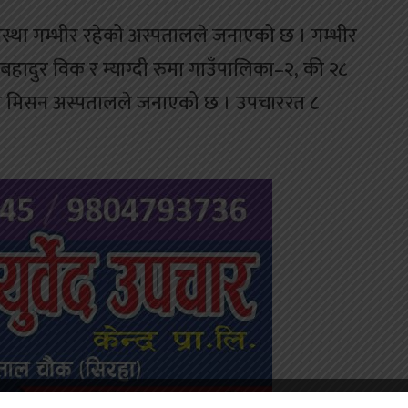
वस्था गम्भीर रहेको अस्पतालले जनाएको छ । गम्भीर
गबहादुर विक र म्याग्दी रुमा गाउँपालिका–२, की २८
्थित मिसन अस्पतालले जनाएको छ । उपचाररत ८