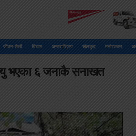
जीवन-शैली
विचार
अन्तराष्ट्रिय
खेलकुद
मनोरञ्जन
अन
मृत्यु भएका ६ जनाकै सनाखत