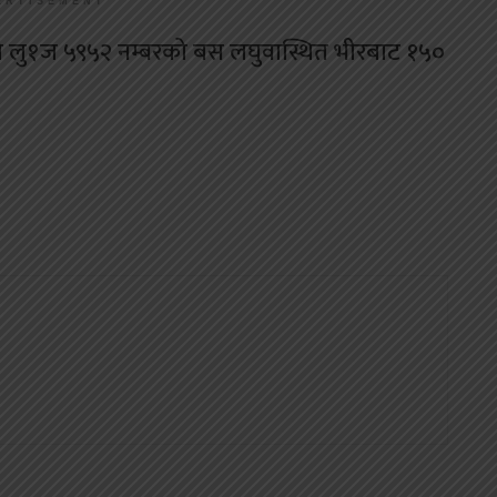
ERTISEMENT
ँडेको लु१ज ५९५२ नम्बरको बस लघुवास्थित भीरबाट १५०