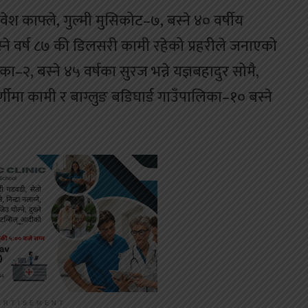
 प्रवेश काफ्ले, गुल्मी मुसिकोट–७, बस्ने ४० वर्षीय
्ने वर्ष ८७ की डिलसरी कामी रहेको प्रहरीले जनाएको
२, बस्ने ४५ वर्षका सुरज भन्ने यज्ञबहादुर सोमै,
्णीमा कामी र बाग्लुङ बडिघार्ड गाउँपालिका–१० बस्ने
ERTISEMENT