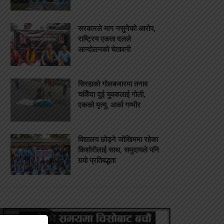
सरकारले माग नसुनेको आरोप,
राष्ट्रिय एकता दलले
आन्दोलनको चेतावनी
सिरहाको गोलबजारमा तनाव
चर्किँदा दुई युवकलाई गोली,
एकको मृत्यु, अर्का गम्भीर
विद्यालय छोड्ने जोखिममा रहेका
किशोरीलाई साथ, समुदायले पनि
गर्‍यो प्रतिबद्धता