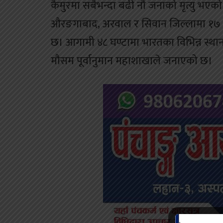
कैमुरमा सबैभन्दा बढी नौ जनाको मृत्यु भएक
औरङगाबाद, अरवाल र सिवान जिल्लामा १७ जन
छ। आगामी ४८ घण्टामा भारतका विभिन्न स्थान
मौसम पूर्वानुमान महाशाखाले जनाएको छ।