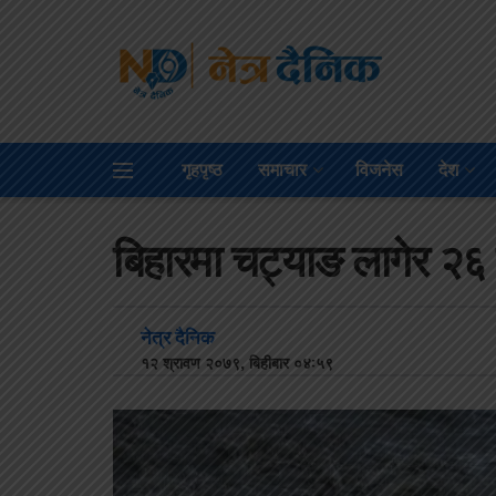
गृहपृष्ठ
समाचार
विजनेस
देश
बिहारमा चट्याङ लागेर २६ 
नेत्र दैनिक
१२ श्रावण २०७९, बिहीबार ०४:५९