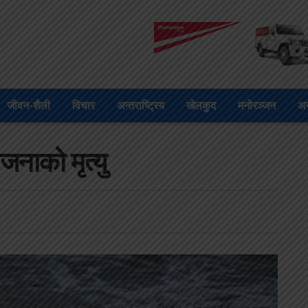
जीवन-शैली
विचार
अन्तराष्ट्रिय
खेलकुद
मनोरञ्जन
अन
जनाको मृत्यु