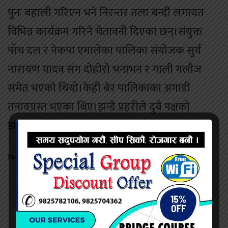
पुनः बहाली गरिएन भने निरन्तर तला बन्दी लगायत
विभिन्न कार्यक्रम गरिने चेतावनी दिएका छन्।संयुक्त
पाँच दल र नेकपा एमालेका पालिका संयोजक सुर्य
नारायण यादव संग दोहोरो भनाभन र गाली गलौज
समेत भएको थियो।केही बेर पालिकाका अगाडी
तनावग्रस्त भएका थिए।झन्डै प्रहरीले दुबै पक्षको
झगडालाई रोकिएका थिए।
Share this:
Twitter
Facebook