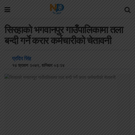
सिरहाको भगवानपुर गाउँपालिकामा तला
बन्दी गर्ने करार कर्मचारीको चेतावनी
प्रदिप सिंह
१४ श्रावण २०७९, शनिबार ०३:२४