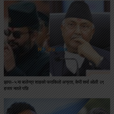
झापा–५ मा बालेन्द्र शाहको फराकिलो अग्रता, केपी शर्मा ओली २९
हजार मतले पछि