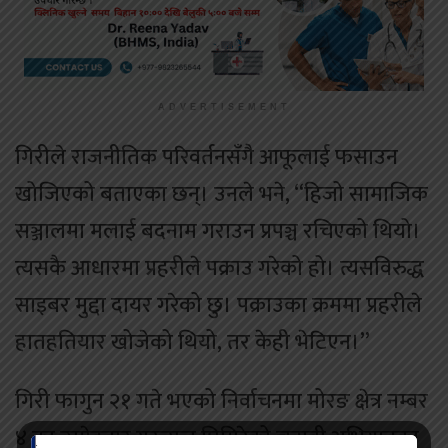
ADVERTISEMENT
गिरीले राजनीतिक परिवर्तनसँगै आफूलाई फसाउन
खोजिएको बताएका छन्। उनले भने, “हिजो सामाजिक
सञ्जालमा मलाई बदनाम गराउन प्रपञ्च रचिएको थियो।
त्यसकै आधारमा प्रहरीले पक्राउ गरेको हो। त्यसविरुद्ध
साइबर मुद्दा दायर गरेको छु। पक्राउका क्रममा प्रहरीले
हातहतियार खोजेको थियो, तर केही भेटिएन।”
गिरी फागुन २१ गते भएको निर्वाचनमा मोरङ क्षेत्र नम्बर
४ का उम्मेदवार गुरुराज घिमिरेको चुनावी अभियानका