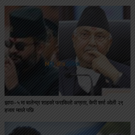
झापा–५ मा बालेन्द्र शाहको फराकिलो अग्रता, केपी शर्मा ओली २९
हजार मतले पछि