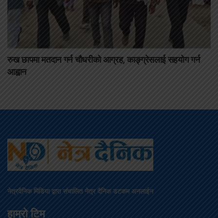
रुख छापमा मतदान गर्न चौधरीको आग्रह, काङ्ग्रेसलाई सहयोग गर्न
आह्वान
नेत्रदैनिक मिडिया द्वारा संचालित नेत्र दैनिक डटकम अनलाईन
हाम्रो टिम