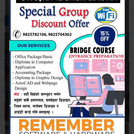
सम्बन्धित -
समाचार
सिरहाका ११ सय टेन्ट व्यवसायीहरूको पहिलो जिल्ला अधिवेशन: नयाँ