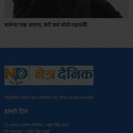
बालेन्द्र शाह अग्रता, केपी शर्मा ओली पछ्याउँदै
नेत्रदैनिक मिडिया द्वारा संचालित नेत्र दैनिक डटकम अनलाईन
हाम्रो टिम
अध्यक्ष/प्रबन्ध निर्देशक
: महेश सिंह महतो
सम्पादक
: प्रदिप सिंह महतो