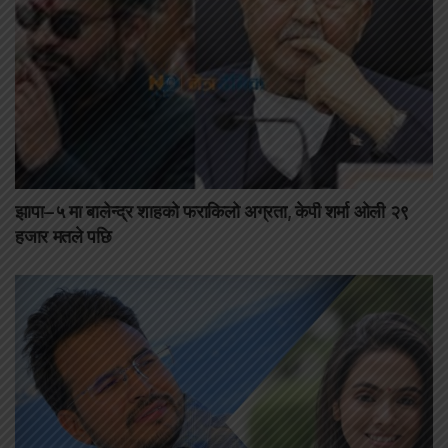
झापा–५ मा बालेन्द्र शाहको फराकिलो अग्रता, केपी शर्मा ओली २९
हजार मतले पछि