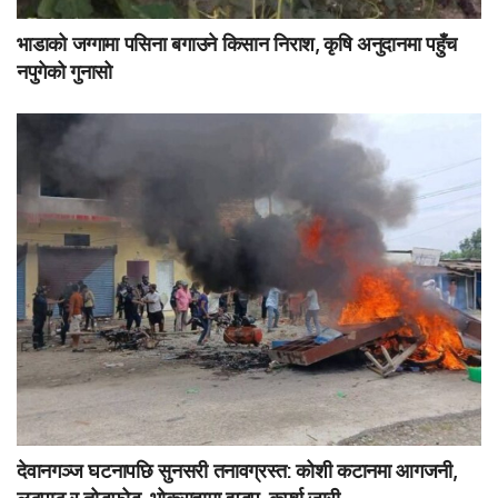
भाडाको जग्गामा पसिना बगाउने किसान निराश, कृषि अनुदानमा पहुँच
नपुगेको गुनासो
देवानगञ्ज घटनापछि सुनसरी तनावग्रस्त: कोशी कटानमा आगजनी,