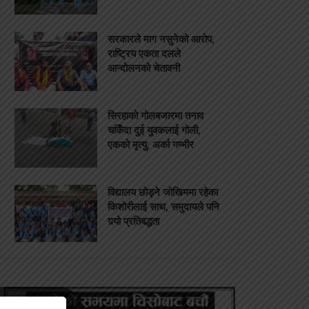
सरकारले माग नसुनेको आरोप,
राष्ट्रिय एकता दलले
आन्दोलनको चेतावनी
सिरहाको गोलबजारमा तनाव
चर्किँदा दुई युवकलाई गोली,
एकको मृत्यु, अर्का गम्भीर
विद्यालय छोड्ने जोखिममा रहेका
किशोरीलाई साथ, समुदायले पनि
गर्‍यो प्रतिबद्धता