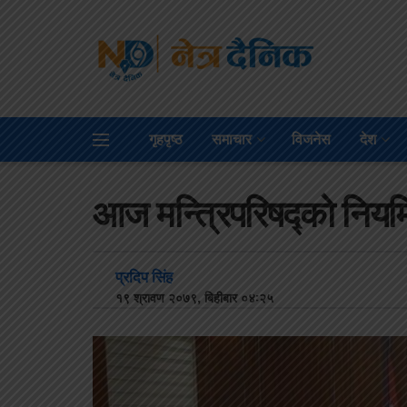
गृहपृष्ठ
समाचार
विजनेस
देश
आज मन्त्रिपरिषद्को नियमि
प्रदिप सिंह
१९ श्रावण २०७९, बिहीबार ०४:२५