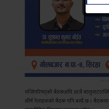
ADV
मन्त्रिपरिषद्को बैठकअघि आजै बालुवाटारस्थ
शीर्ष नेताहरूको बैठक पनि बस्दै छ । बैठ