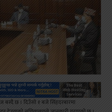
ज बस्दै छ । दिउँसो १ बजे सिंहदरबारमा
शेरबहादुर देउवाको सचिवालयले जानकारी गराएको छ ।