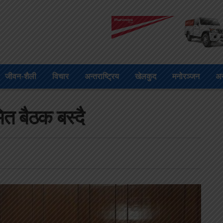
जीवन-शैली
विचार
अन्तराष्ट्रिय
खेलकुद
मनोरञ्जन
अन
त बैठक बस्दै