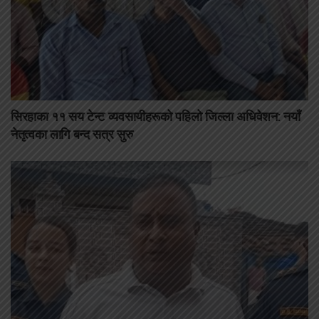
सिरहाका ११ सय टेन्ट व्यवसायीहरूको पहिलो जिल्ला अधिवेशन: नयाँ
नेतृत्वका लागि बन्द सत्र सुरु