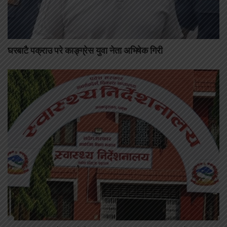
घरबाटै पक्राउ परे काङ्ग्रेस युवा नेता अभिषेक गिरी