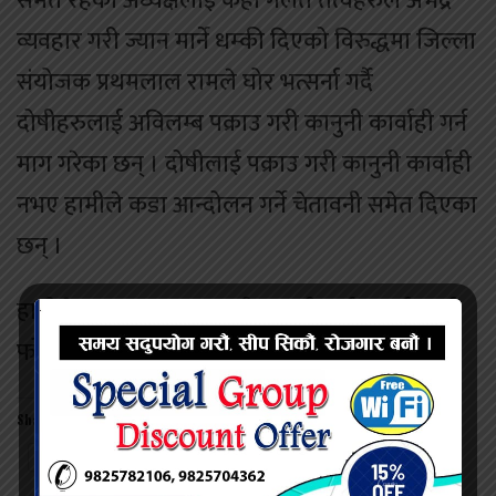
समेत रहेका अध्यक्षलाई केही गलत तत्वहरुले अभद्र
व्यवहार गरी ज्यान मार्ने धम्की दिएको विरुद्धमा जिल्ला
संयोजक प्रथमलाल रामले घोर भत्सर्ना गर्दै
दोषीहरुलाई अविलम्ब पक्राउ गरी कानुनी कार्वाही गर्न
माग गरेका छन् । दोषीलाई पक्राउ गरी कानुनी कार्वाही
नभए हामीले कडा आन्दोलन गर्ने चेतावनी समेत दिएका
छन् ।
हामीले थप कुरा बुझ्न स्थानीय प्रहरीलाई सम्पर्क गर्दा
फोन सम्पर्क हुन सकेन ।
Share this:
Twitter
Facebook