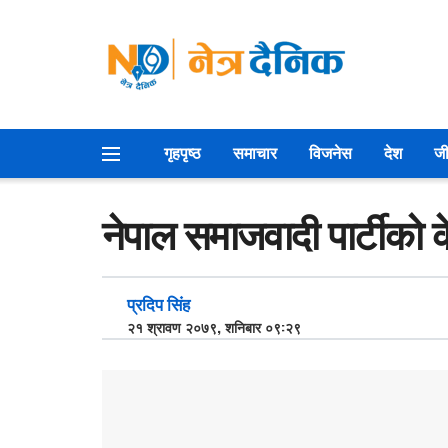
गृहपृष्ठ
समाचार
विजनेस
देश
जी
नेपाल समाजवादी पार्टीको क
प्रदिप सिंह
२१ श्रावण २०७९, शनिबार ०९:२९