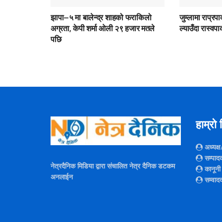
झापा–५ मा बालेन्द्र शाहको फराकिलो
जुम्लामा राप्र
अग्रता, केपी शर्मा ओली २९ हजार मतले
ल्याउँदा रास्व
पछि
हाम्रो
अध्यक्ष
सम्पाद
नेत्रदैनिक मिडिया द्वारा संचालित नेत्र दैनिक डटकम
कानूनी
अनलाईन
सम्वाद