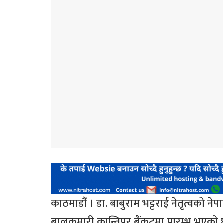
काठमाडौं । डा. बाबुराम भट्टराई नेतृत्वको 
बालकुमारी कान्तिपुर बैंकटमा प्रारम्भ भएको