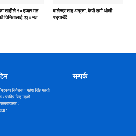
पाका शाहीले १० हजार मत
बालेन्द्र शाह अग्रता, केपी शर्मा ओली
पाकी विनितालाई २३० मत
पछ्याउँदै
 टिम
सम्पर्क
/प्रबन्ध निर्देशक
: महेश सिंह महतो
क
: प्रदिप सिंह महतो
 सल्लाहकार
:
दाता
: