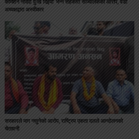
कमिशन नदिँदा दुःख दिइयो’ भन्ने सहकारी सञ्चालकको आरोप, वडा
अध्यक्षद्वारा अस्वीकार
सरकारले माग नसुनेको आरोप, राष्ट्रिय एकता दलले आन्दोलनको
चेतावनी