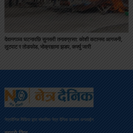
देवानगञ्ज घटनापछि सुनसरी तनावग्रस्त: कोशी कटानमा आगजनी,
लुटपाट र तोडफोड, भोक्राहामा झडप, कर्फ्यु जारी
नेत्रदैनिक मिडिया द्वारा संचालित नेत्र दैनिक डटकम अनलाईन