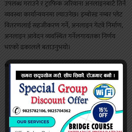
उपलब्ध गराउने र ट्राफिक जरिवाना अनलाइनबाटै तिर्ने
व्यवस्था कार्यान्वयनमा ल्याउनेछ। इम्बोस्ड नम्बर प्लेट
वितरणलाई सहजीकरण गर्ने, अनलाइन गेटवे निर्माण,
अनलाइन आवेदन व्यवस्थित गर्नेलगायतका निर्णय
भएको ढकालले बताउनुभयो।
Share this:
Twitter
Facebook
प्रदिप सिंह