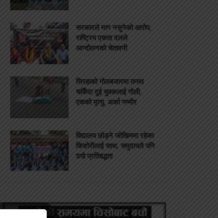
सरकारले माग नसुनेको आरोप,
राष्ट्रिय एकता दलले
आन्दोलनको चेतावनी
सिरहाको गोलबजारमा तनाव
चर्किँदा दुई युवकलाई गोली,
एकको मृत्यु, अर्का गम्भीर
विद्यालय छोड्ने जोखिममा रहेका
किशोरीलाई साथ, समुदायले पनि
गर्‍यो प्रतिबद्धता