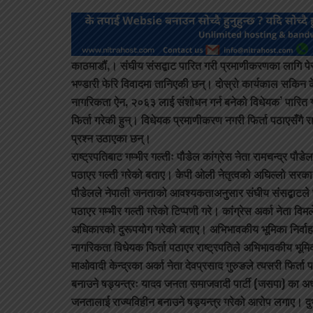
काठमाडौं,।
संघीय संसद्बाट पारित गरी प्रमाणीकरणका लागि पेस
भण्डारी फेरि विवादमा तानिएकी छन्। दोस्रो कार्यकाल सकिन केह
नागरिकता ऐन, २०६३ लाई संशोधन गर्न बनेको विधेयक’ पारित
फिर्ता गरेकी हुन्। विधेयक प्रमाणीकरण नगरी फिर्ता पठाएसँगै 
प्रश्न उठाएका छन्।
राष्ट्रपतिबाट गम्भीर गल्तीः पौडेल कांग्रेस नेता रामचन्द्र पौड
पठाएर गल्ती गरेको बताए। केपी ओली नेतृत्वको अघिल्लो सरकारक
पौडेलले नेपाली जनताको आवश्यकताअनुसार संघीय संसद्बाटले 
पठाएर गम्भीर गल्ती गरेको टिप्पणी गरे। कांग्रेस अर्का नेता विम
अधिकारको दुरूपयोग गरेको बताए। अभिभावकीय भूमिका निर्वाह भए
नागरिकता विधेयक फिर्ता पठाएर राष्ट्रपतिले अभिभावकीय भूमि
माओवादी केन्द्रका अर्का नेता देवप्रसाद गुरुङले त्यसरी फिर्ता 
बनाउने षड्यन्त्रः यादव जनता समाजवादी पार्टी (जसपा) का अध्यक
जनतालाई राज्यविहीन बनाउने षड्यन्त्र गरेको आरोप लगाए। दुर्