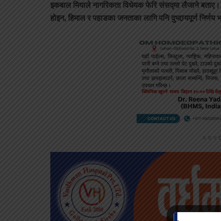
इकबाल मियाले नागरिकता विधेयक फेरि संसद्मा लैजाने बताए। र
होइन, हिमाल र पहाडका जनताका लागि पनि दुभाग्र्यपूर्ण निर्
ADV