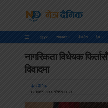
गृहपृष्ठ
समाचार
विजनेस
देश
नागरिकता विधेयक फिर्तासँगै
विवादमा
नेत्र दैनिक
३० श्रावण २०७९, सोमबार ०८:२४