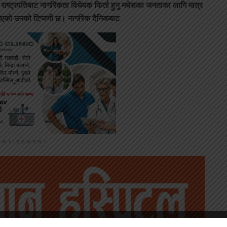
ाष्ट्रपतिबाट नागरिकता विधेयक फिर्ता हुनु मधेसका जनताका लागि मात्र
णय भएको उनको टिप्पणी छ। नागरिक दैनिकबाट
ERTISEMENT