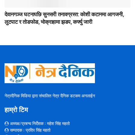
देवानगञ्ज घटनापछि सुनसरी तनावग्रस्त: कोशी कटानमा आगजनी,
लुटपाट र तोडफोड, भोक्राहामा झडप, कर्फ्यु जारी
नेत्रदैनिक मिडिया द्वारा संचालित नेत्र दैनिक डटकम अनलाईन
हाम्रो टिम
अध्यक्ष/प्रबन्ध निर्देशक
: महेश सिंह महतो
सम्पादक
: प्रदिप सिंह महतो