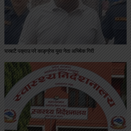
घरबाटै पक्राउ परे काङ्ग्रेस युवा नेता अभिषेक गिरी