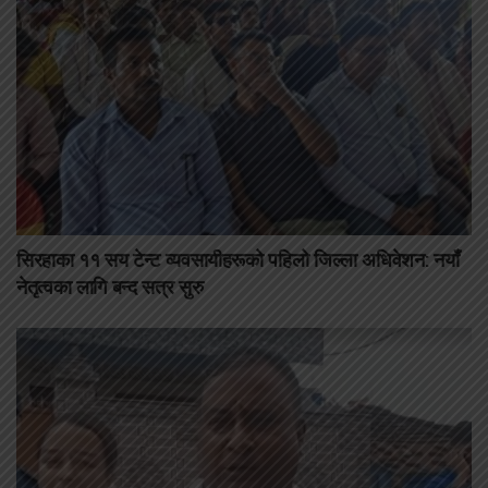
सिरहाका ११ सय टेन्ट व्यवसायीहरूको पहिलो जिल्ला अधिवेशन: नयाँ
नेतृत्वका लागि बन्द सत्र सुरु