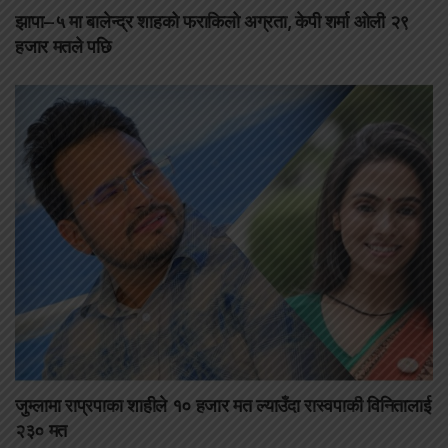
झापा–५ मा बालेन्द्र शाहको फराकिलो अग्रता, केपी शर्मा ओली २९
हजार मतले पछि
जुम्लामा राप्रपाका शाहीले १० हजार मत ल्याउँदा रास्वपाकी विनितालाई
२३० मत