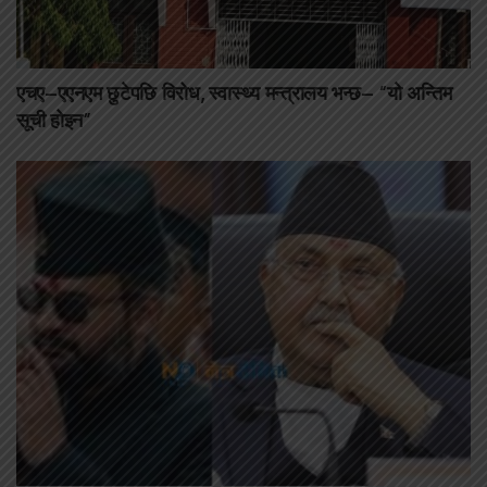
एचए–एएनएम छुटेपछि विरोध, स्वास्थ्य मन्त्रालय भन्छ– “यो अन्तिम
सूची होइन”