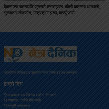
देवानगञ्ज घटनापछि सुनसरी तनावग्रस्त: कोशी कटानमा आगजनी,
लुटपाट र तोडफोड, भोक्राहामा झडप, कर्फ्यु जारी
नेत्रदैनिक मिडिया द्वारा संचालित नेत्र दैनिक डटकम अनलाईन
हाम्रो टिम
अध्यक्ष/प्रबन्ध निर्देशक
: महेश सिंह महतो
सम्पादक
: प्रदिप सिंह महतो
कानूनी सल्लाहकार
: