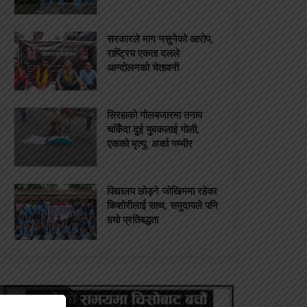
सरकारले माग नसुनेको आरोप,
राष्ट्रिय एकता दलले
आन्दोलनको चेतावनी
सिरहाको गोलबजारमा तनाव
चर्किँदा दुई युवकलाई गोली,
एकको मृत्यु, अर्का गम्भीर
विद्यालय छोड्ने जोखिममा रहेका
किशोरीलाई साथ, समुदायले पनि
गर्‍यो प्रतिबद्धता