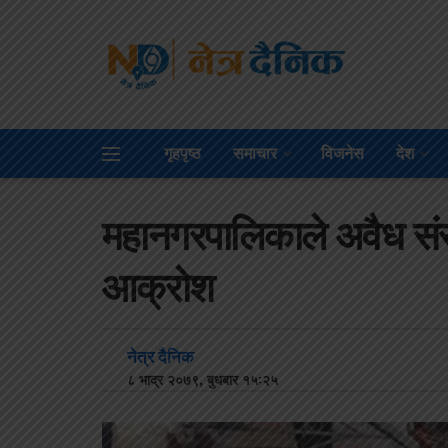
गृहपृष्ठ
समाचार
विजनेस
देश
महानगरपालिकाले अवैध संरच
आक्रोश
नेत्र दैनिक
८ भाद्र २०७९, बुधबार १५:२५