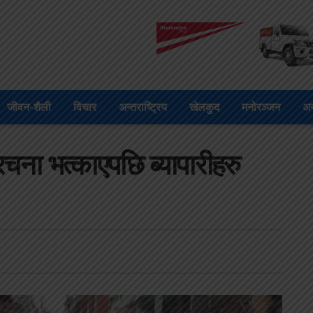
जीवन-शैली
विचार
अन्तराष्ट्रिय
खेलकुद
मनोरञ्जन
अन
ना भत्काएपछि ब्यापारीहरु