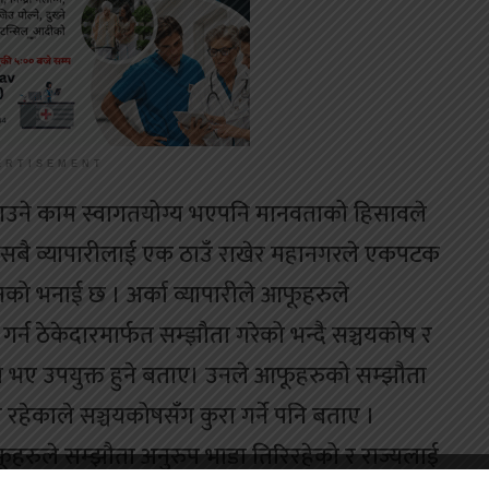
ERTISEMENT
काउने काम स्वागतयोग्य भएपनि मानवताको हिसावले
े। सबै व्यापारीलाई एक ठाउँ राखेर महानगरले एकपटक
 उनको भनाई छ । अर्का व्यापारीले आफूहरुले
र्न ठेकेदारमार्फत सम्झौता गरेको भन्दै सञ्चयकोष र
ए उपयुक्त हुने बताए। उनले आफूहरुको सम्झौता
 रहेकाले सञ्चयकोषसँग कुरा गर्ने पनि बताए ।
फूहरुले सम्झौता अनुरुप भाडा तिरिरहेको र राज्यलाई