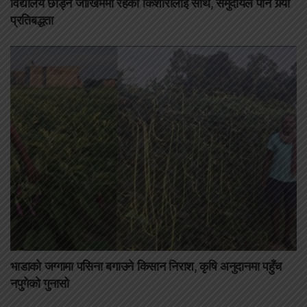
विद्यालय छोड्ने जोखिममा रहेका किशोरीलाई साथ, समुदायले पनि गर्‍यो
प्रतिबद्धता
भाडाको जग्गामा पसिना बगाउने किसान निराश, कृषि अनुदानमा पहुँच
नपुगेको गुनासो