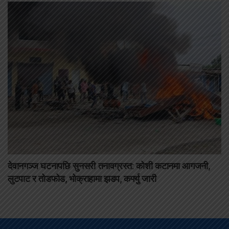
देवानगञ्ज घटनापछि सुनसरी तनावग्रस्त: कोशी कटानमा आगजनी,
लुटपाट र तोडफोड, भोक्राहामा झडप, कर्फ्यु जारी