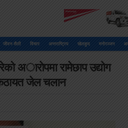
जीवन-शैली
विचार
अन्तराष्ट्रिय
खेलकुद
मनोरञ्जन
अन
को अाराेपमा रामेछाप उद्योग
ष कठायत जेल चलान