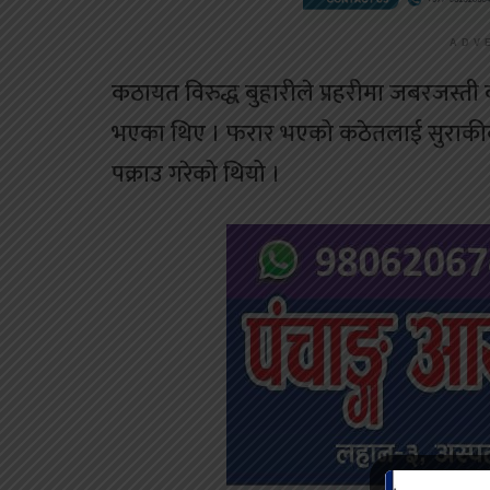
ADV
कठायत विरुद्ध बुहारीले प्रहरीमा जबरजस्ती
भएका थिए । फरार भएको कठेतलाई सुराकी
पक्राउ गरेको थियो ।