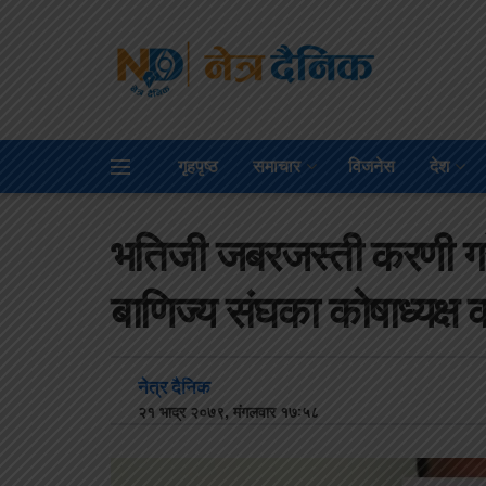
गृहपृष्ठ
समाचार
विजनेस
देश
भतिजी जबरजस्ती करणी गरे
बाणिज्य संघका कोषाध्यक्
नेत्र दैनिक
२१ भाद्र २०७९, मंगलवार १७:५८