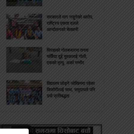
सरकारले माग नसुनेको आरोप,
राष्ट्रिय एकता दलले
आन्दोलनको चेतावनी
सिरहाको गोलबजारमा तनाव
चर्किँदा दुई युवकलाई गोली,
एकको मृत्यु, अर्का गम्भीर
विद्यालय छोड्ने जोखिममा रहेका
किशोरीलाई साथ, समुदायले पनि
गर्‍यो प्रतिबद्धता