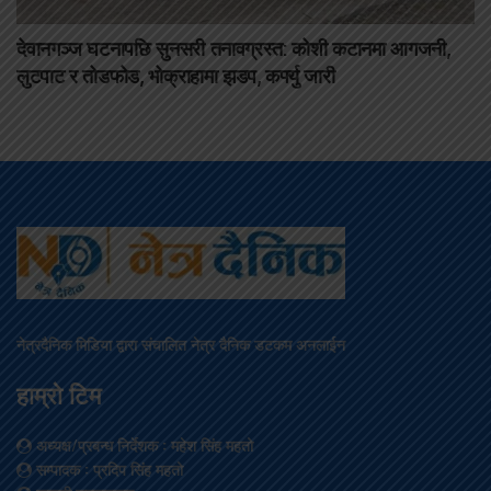
देवानगञ्ज घटनापछि सुनसरी तनावग्रस्त: कोशी कटानमा आगजनी,
लुटपाट र तोडफोड, भोक्राहामा झडप, कर्फ्यु जारी
नेत्रदैनिक मिडिया द्वारा संचालित नेत्र दैनिक डटकम अनलाईन
हाम्रो टिम
अध्यक्ष/प्रबन्ध निर्देशक
: महेश सिंह महतो
सम्पादक
: प्रदिप सिंह महतो