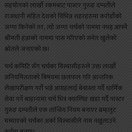
सहयाेगकाे लाखाैँ रकमबाट पास्टर गुरुङ दम्पतीले
राजधानी सहित देशकाे विभिन्न शहरहरुमा कराेडाैँकाे
जग्गा किनेकाे तर, त्याे जग्गा चर्चकाे नाममा नभइ आफ्नै
श्रीमती हन्नाकाे नाममा पास गरिएकाे समेत खुलेको
श्राेतले जनाएकाे छ।
चर्च कमिटि सँग चर्चका विस्वासीहरुले उक्त लाखाैँ
अनियमितताकाे बिषयमा छलफल गरि आन्तरिक
लेखापरीक्षण गराैँ भन्ने आग्रहलाई बेवास्ता गर्दै धार्मिक
सेवा गर्ने बाहानामा चर्च भित्र क्याम्पिङ खडा गर्दै पास्टर
गुरुङ दम्पतीले एक तान्त्रिय नियम बनाएर ब्रम्हलुट
मच्चाएकाे चर्चका अर्का विस्वासीले नाम नखुलाउने
सर्तमा बताए।