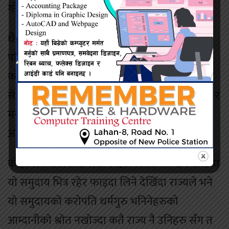
गरेकाे प्रष्ट देखिएकाे छ।
धैर्यता, सहनसिलता र मनकारी समुदायकाे परिचयले
परिचित ख्रिष्टियन समुदाय भएपनि पास्टर गुरुङले
काेभिडकाे माहारीकाे समयमा चर्चकाे सेवामा सेवारत
सेवकहरुलाई मनलाग्दी रुपले उमेर हदबन्दी लगाउँदै र
मनाेमानि तरिकाले बर्खास्तसमेत गरेकाे मण्डलीका
अर्का विस्वासीले बताए।
काेही राजनीति आडमा त काेही धनकाे घमण्डकै आडमा
याे समुदाय भित्र रहेर फाइदा लिने देखिँदा राज्यले भने
याे समुदायकाे कराेपति धर्मगुरु भनिनेहरुकाे
आम्दानीकाे श्राेत नखाेज्दा कतै राज्य नै उनिहरु सँग त