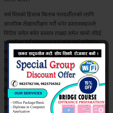
चर्च भित्रकाे हिसाब किताब पारदर्शीताकाे लागि
आन्तरिक लेखापरीक्षण गराैँ भनेर प्रस्तावकहरुले
मिटिङ समेत बसेर प्रस्ताव राख्दा समेत चासाे नदिई
मण्डलीका पुर्व काेषाध्यक्ष तथा हाल चर्च कमिटिका
सदस्य समेत रहेका एक ब्यक्तिले प्रस्तावकलाई
टेलिफाेन मार्फत भने ” कसले छानविनकाे अधिकार
दियाे? सकेकाे गर” भनेर चुनाैती समेत दिँने गरेका हुँदा
अनियमितता गर्नमा पास्टर गुरुङ दम्पतीलाई सजिलाे
हुनेगरि आफ्नाे मातहतकै ब्यक्ति तथा अन्य चर्चकाे
पास्टरलाई समेत काेषाध्क्षमा नियुक्ति दिईराखेकाे हुँदा
चर्च कमिटिले नै अनियमिततामा गुरुङलाई प्राेत्साहन