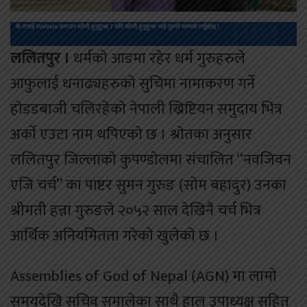
ललितपुर ।
धर्मकाे आडमा रहेर धर्म गुरुहरुले
आफुलाई धनाढ्यहरुकाे सुचिमा नामाकरण गर्ने
हाेडडबाजी चलिरहेकाे नेपाली ख्रिष्टियन समुदाय भित्र
अर्काे एउटा नाम थपिएकाे छ । श्राेतका अनुसार
ललितपुर जिल्लाकाे कुपण्डाेलमा संचालित “नवजिवन
एजि चर्च” का पाष्टर सुमन गुरुङ (साेम बहादुर) उनका
श्रीमती हन्ना गुरुङले २०५२ साल देखिनै चर्च भित्र
आर्थिक अनियमितता गरेकाे खुलेकाे छ ।
Assemblies of God of Nepal (AGN) मा लामाे
समयदेखि सचिव समालेका साथै हाल उपाध्यक्ष सहित