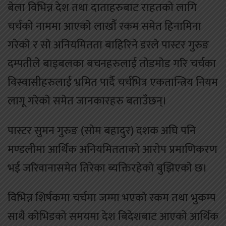
बेला विभिन्न देश तथा दाताहरुबाट राहतकाे लागि
चर्चकाे नाममा आएकाे लाखाैँ रकम समेत हिनामिना
गरेकाे र साे अनियमितता बाहिरिने डरले पास्टर गुरुङ
दम्पतीले बाइबलका बचनहरुलाई ताेडमाेड गरि चर्चका
विस्वासीहरुलाई भ्रमित पार्दै चर्चभित्र एकतान्त्रिय नियम
लागू गरेकाे समेत जानकारहरु बताउँछन्।
पास्टर सुमन गुरुङ (साेम बहादुर) दशक अघि पनि
मण्डलीमा आर्थिक अनियमितताकाे आराेप प्रमाणिकरण
भई जरिवानासमेत तिरेका ब्यक्तिरहेकाे बुझिएकाे छ।
विभिन्न शिर्षकमा चर्चमा जम्मा भएकाे रकम तथा भुकम्प
साथै काेभिडकाे समयमा देश बिदेशबाट आएकाे आर्थिक