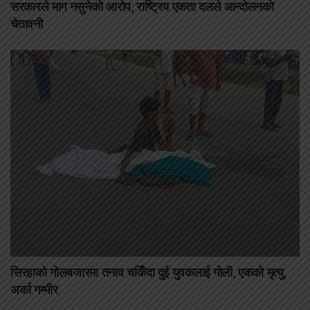
सरकारले माग नसुनेको आरोप, राष्ट्रिय एकता दलले आन्दोलनको
चेतावनी
सिरहाको गोलबजारमा तनाव चर्किँदा दुई युवकलाई गोली, एकको मृत्यु,
अर्का गम्भीर