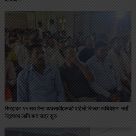
सिरहाका ११ सय टेन्ट व्यवसायीहरूको पहिलो जिल्ला अधिवेशन: नयाँ
नेतृत्वका लागि बन्द सत्र सुरु