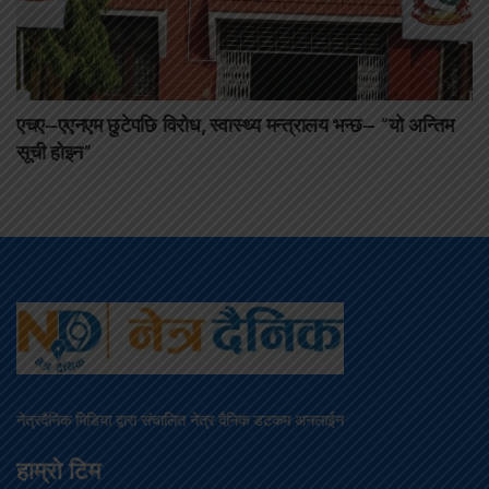
एचए–एएनएम छुटेपछि विरोध, स्वास्थ्य मन्त्रालय भन्छ– “यो अन्तिम
सूची होइन”
नेत्रदैनिक मिडिया द्वारा संचालित नेत्र दैनिक डटकम अनलाईन
हाम्रो टिम