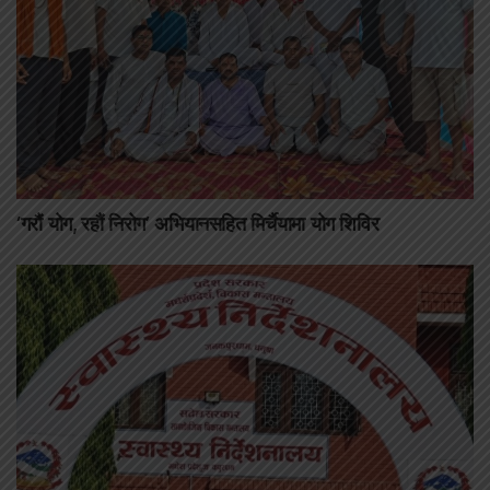
‘गरौं योग, रहौं निरोग’ अभियानसहित मिर्चैयामा योग शिविर