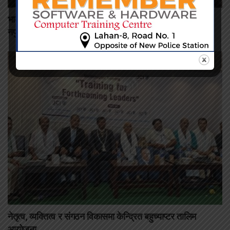
भाडाको जग्गामा पसिना बगाउने किसान निराश, कृषि अनुदानमा पहुँच
नपुगेको गुनासो
नेतृत्व, व्यक्तित्व र संगठन विकासमा केन्द्रित बहुच्याप्टर तालिम
आयोजना