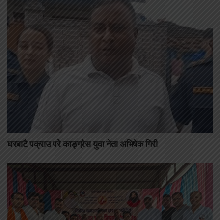
घरबाटै पक्राउ परे काङ्ग्रेस युवा नेता अभिषेक गिरी