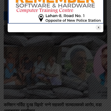
सम्बन्धित -
समाचार
कमिशन नदिँदा दुःख दिइयो’ भन्ने सहकारी सञ्चालकको आरोप, वडा
अध्यक्षद्वारा अस्वीकार