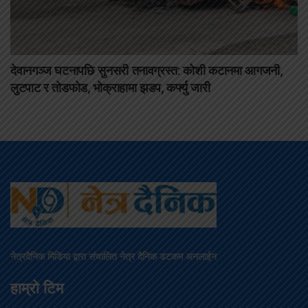
देवानगञ्ज घटनापछि सुनसरी तनावग्रस्त: कोशी कटानमा आगजनी,
लुटपाट र तोडफोड, भोक्राहामा झडप, कर्फ्यु जारी
नेत्रदैनिक मिडिया द्वारा संचालित नेत्र दैनिक डटकम अनलाईन
हाम्रो टिम