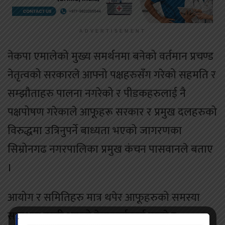
ADVERTISEMENT
नेकपा एमालेको मुख्य समर्थनमा बनेको वर्तमान प्रचण्ड
नेतृत्वको सरकारले आफ्नो पक्षहरुसँग गरेको सहमति र
सम्झौताहरु पालना नगरेको र पीडकहरुलाई नै
पक्षपोषण गरेकाले आफूहरू सरकार र प्रमुख दलहरुको
विरुद्धमा उत्रिनुपर्ने बाध्यता भएको जागरणका
सिम्रोनगढ नगरपालिका प्रमुख कंचन पासवानले बताए
।
आयोग र समितिहरु मात्र थपेर आफूहरुको समस्या
समाधान नगरी आफ्नो नेताकार्यकर्ता पाल्ने र