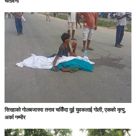
चेतावनी
सिरहाको गोलबजारमा तनाव चर्किँदा दुई युवकलाई गोली, एकको मृत्यु,
अर्का गम्भीर