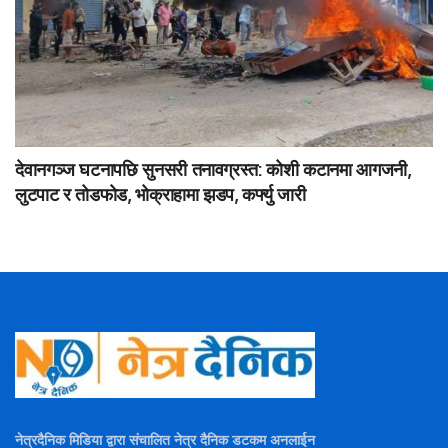
देवानगञ्ज घटनापछि सुनसरी तनावग्रस्त: कोशी कटानमा आगजनी,
लुटपाट र तोडफोड, भोक्राहामा झडप, कर्फ्यु जारी
नेत्रदैनिक मिडिया द्वारा संचालित नेत्र दैनिक डटकम अनलाईन