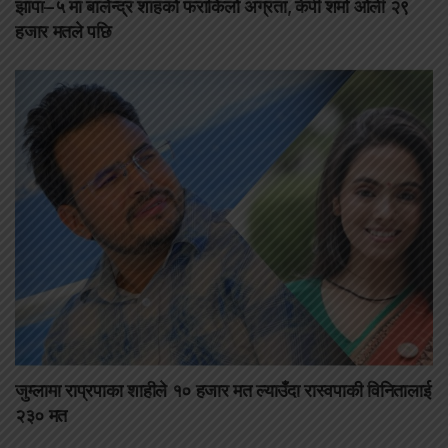
झापा–५ मा बालेन्द्र शाहको फराकिलो अग्रता, केपी शर्मा ओली २९
हजार मतले पछि
जुम्लामा राप्रपाका शाहीले १० हजार मत ल्याउँदा रास्वपाकी विनितालाई
२३० मत