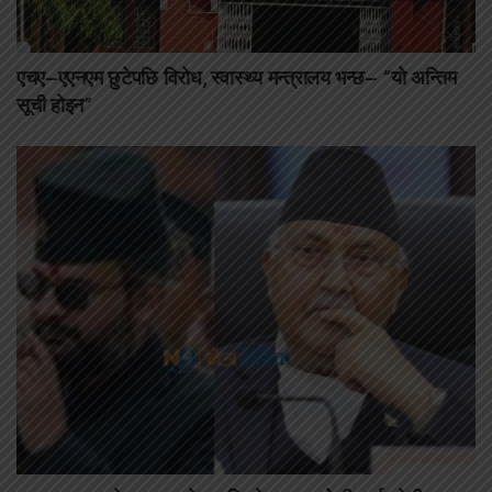
एचए–एएनएम छुटेपछि विरोध, स्वास्थ्य मन्त्रालय भन्छ– “यो अन्तिम
सूची होइन”