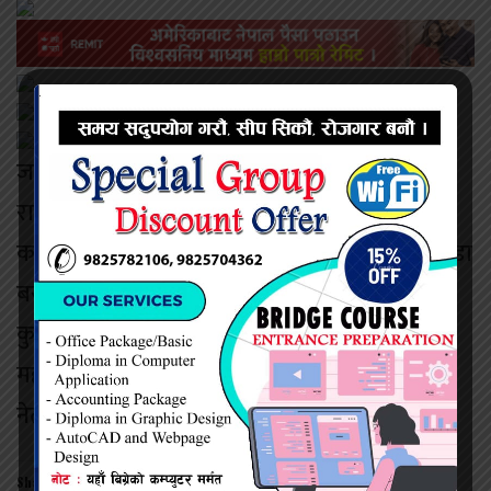
जसपाबाट राम उदगार महतो र नेपाली काङ्ग्रेसबाट
राम दयाल महतो र नेकपा एमालेबाट राजेश चौधरी
कडा प्रतिस्पर्धामा आउने सम भावना देखिएको हो। वाडा
बसेको बैठकबाट नगर उपाध्यक्ष चन्द्र नारायण
कुशवाहा, प्रदेश सभा क को उपाध्यक्ष ललित नारायण
महतो,जसपाका युवा नेता दिलिप दास लगायतका
नेताहरुको लहान ३ मा सक्रियता देखिएको छ्।
Share this: