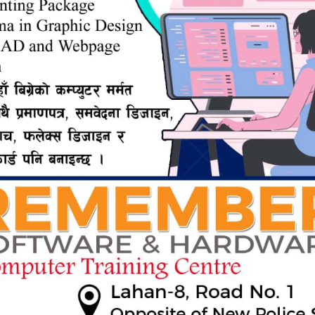
विशेष गरि महिला हिंसा न्यूनीकरणका आगि आफ्नो उम्मेदवारी भएको बताए।
व २ का गौरी शंकर मण्डल ३ का रुद्र प्रसाद राय ४ का विरेन्द्र कुमार
े आफ्नो वडामा भएका विभिन्न समस्या सामाधान गर्न कहिले पछि नहट्ने