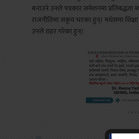
बनाउने उनले पत्रकार समेलनमा प्रतिबद्धता ब्
राजनीतिमा सकृय भएका हुन्। मधेसमा शिक्षा 
उनले ठहर गरेका हुन्।
ADV