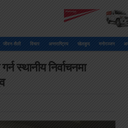
जीवन-शैली
विचार
अन्तराष्ट्रिय
खेलकुद
मनोरञ्जन
अन
र्न स्थानीय निर्वाचनमा
दव