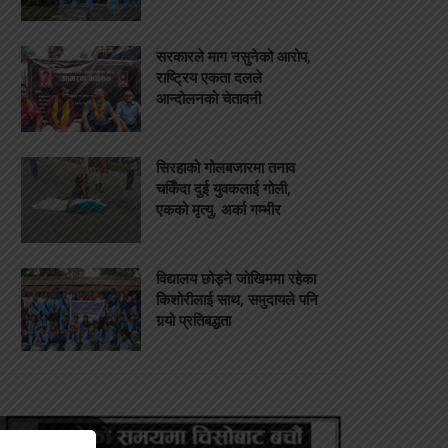
सरकारले माग नसुनेको आरोप,
राष्ट्रिय एकता दलले
आन्दोलनको चेतावनी
सिरहाको गोलबजारमा तनाव
चर्किँदा दुई युवकलाई गोली,
एकको मृत्यु, अर्का गम्भीर
विद्यालय छोड्ने जोखिममा रहेका
किशोरीलाई साथ, समुदायले पनि
गर्‍यो प्रतिबद्धता