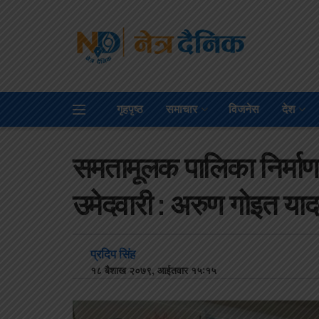
गृहपृष्ठ
समाचार
विजनेस
देश
समतामूलक पालिका निर्माण ग
उमेदवारी : अरुण गोइत या
प्रदिप सिंह
१८ बैशाख २०७९, आईतवार १५:१५