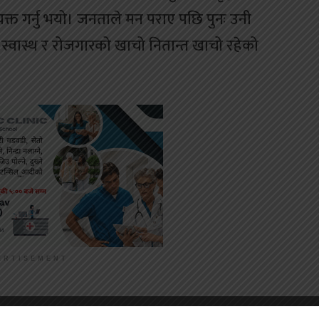
यक्त गर्नु भयो। जनताले मन पराए पछि पुनः उनी
स्वास्थ र रोजगारको खाचो नितान्त खाचो रहेको
ERTISEMENT