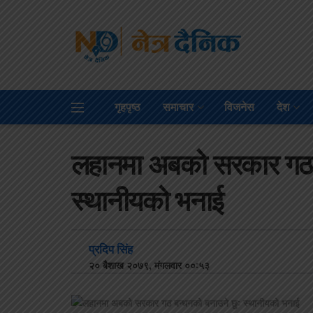
गृहपृष्ठ
समाचार
विजनेस
देश
लहानमा अबको सरकार गठ ब
स्थानीयको भनाई
प्रदिप सिंह
२० बैशाख २०७९, मंगलवार ००:५३