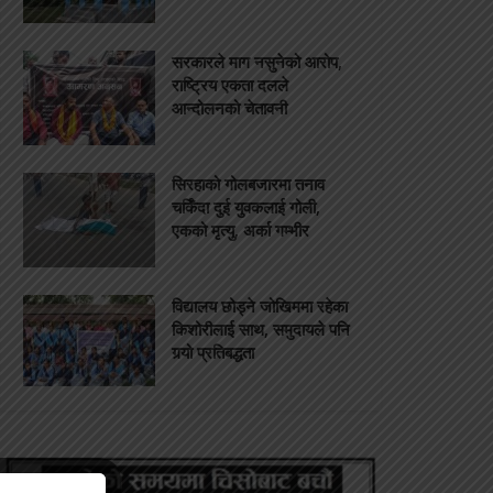
सरकारले माग नसुनेको आरोप,
राष्ट्रिय एकता दलले
आन्दोलनको चेतावनी
सिरहाको गोलबजारमा तनाव
चर्किँदा दुई युवकलाई गोली,
एकको मृत्यु, अर्का गम्भीर
विद्यालय छोड्ने जोखिममा रहेका
किशोरीलाई साथ, समुदायले पनि
गर्‍यो प्रतिबद्धता