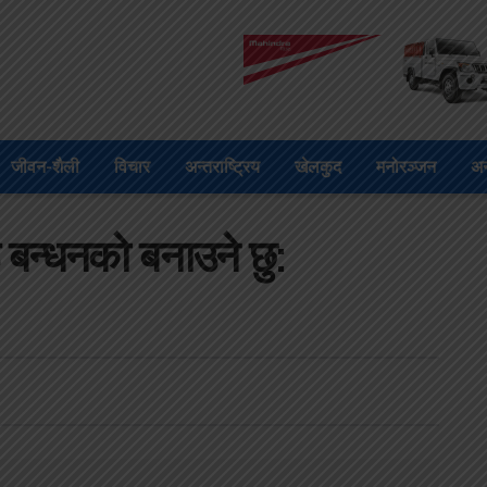
जीवन-शैली
विचार
अन्तराष्ट्रिय
खेलकुद
मनोरञ्जन
अन
न्धनको बनाउने छु: