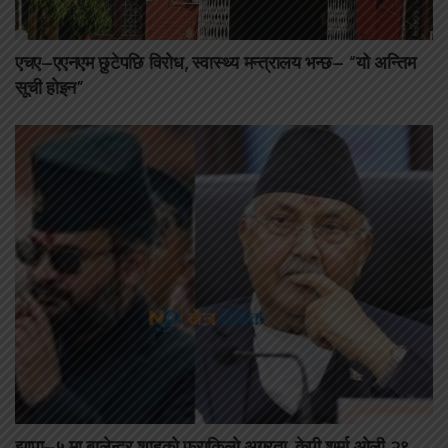
एचए–एएनएम छुटेपछि विरोध, स्वास्थ्य मन्त्रालय भन्छ– “यो अन्तिम
सूची होइन”
झापा–५ मा बालेन्द्र शाहको फराकिलो अग्रता, केपी शर्मा ओली २९