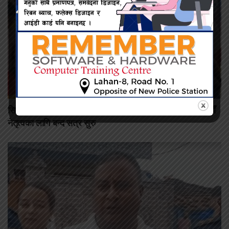
सिरहाका ११ सय टेन्ट व्यवसायीहरूको पहिलो जिल्ला अधिवेशन: नयाँ
नेतृत्वका लागि बन्द सत्र सुरु