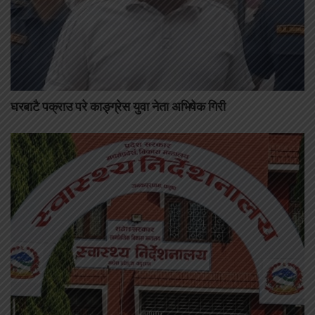
घरबाटै पक्राउ परे काङ्ग्रेस युवा नेता अभिषेक गिरी