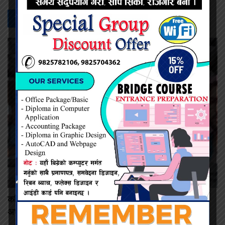
सम्बन्धित -
समाचार
कमिशन नदिँदा दुःख दिइयो’ भन्ने सहकारी सञ्चालकको आरोप, वडा
अध्यक्षद्वारा अस्वीकार