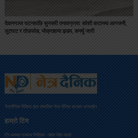
देवानगञ्ज घटनापछि सुनसरी तनावग्रस्त: कोशी कटानमा आगजनी,
लुटपाट र तोडफोड, भोक्राहामा झडप, कर्फ्यु जारी
नेत्रदैनिक मिडिया द्वारा संचालित नेत्र दैनिक डटकम अनलाईन
हाम्रो टिम
अध्यक्ष/प्रबन्ध निर्देशक
: महेश सिंह महतो