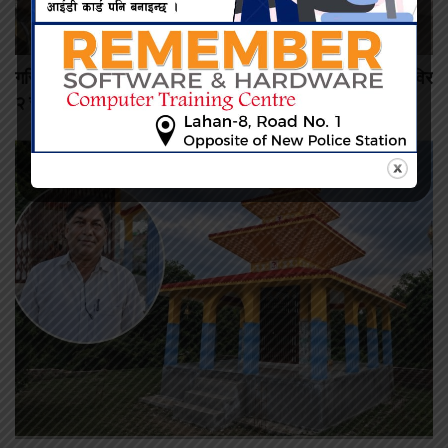
गरिब र ज्येष्ठ नागरिकलाई गाउँमै आँखा सेवा, जगतपुरमा निःशुल्क शिविर
२ सय नागरिक लाभाम्बित