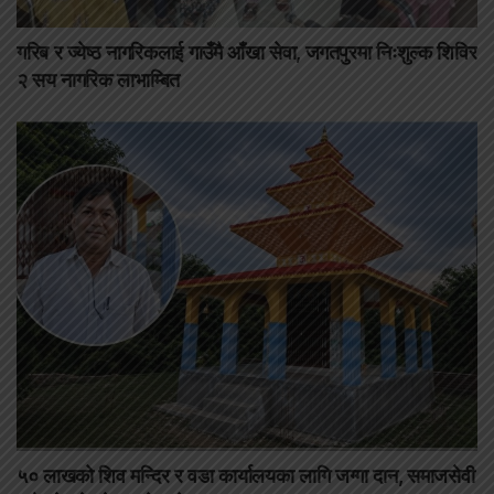
गरिब र ज्येष्ठ नागरिकलाई गाउँमै आँखा सेवा, जगतपुरमा निःशुल्क शिविर
२ सय नागरिक लाभाम्बित
५० लाखको शिव मन्दिर र वडा कार्यालयका लागि जग्गा दान, समाजसेवी