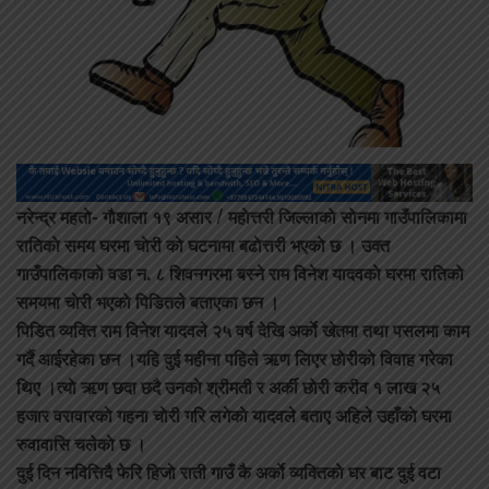
नरेन्द्र महताे- गाैशाला १९
असार / महाेत्तरी जिल्लाकाे साेनमा गाउँपालिकामा
रातिकाे समय घरमा चाेरी काे घटनामा बढाेत्तरी भएकाे छ । उक्त
गाउँपालिकाकाे वडा न. ८ शिवनगरमा बस्ने राम विनेश यादवकाे घरमा रातिकाे
समयमा चाेरी भएकाे पिडितले बताएका छन ।
पिडित व्यक्ति राम विनेश यादवले २५ वर्ष देखि अर्काे खेतमा तथा पसलमा काम
गर्दै आईरहेका छन ।यहि दुई महीना पहिले ऋण लिएर छाेरीकाे विवाह गरेका
थिए ।त्याे ऋण छदा छदै उनकाे श्रीमती र अर्की छाेरी करीव १ लाख २५
हजार वरावारकाे गहना चाेरी गरि लगेकाे यादवले बताए अहिले उहाँकाे घरमा
रुवावासि चलेकाे छ ।
दुई दिन नवित्तिद‌ै फेरि हिजाे राती गाउँ कै अर्काे व्यक्तिकाे घर बाट दुई वटा