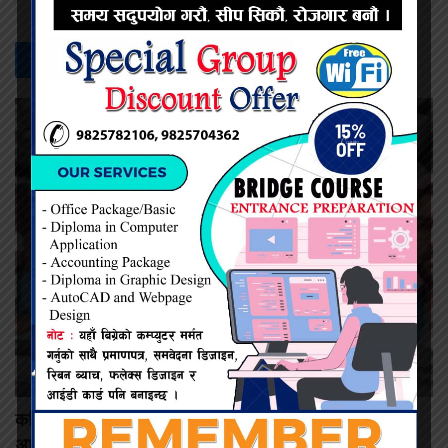
सम्बन्धित -
समाचार
कमिशन नदिँदा दुःख दिइयो’ भन्ने सहकारी सञ्चालकको आरोप, वडा
अध्यक्षद्वारा अस्वीकार