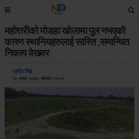
महाेत्तरीकाे माेडहा खाेलामा पुल नभएकाे
कारण स्थानियहरुलाई सास्ति ,सम्वन्धित
निकाय वेखवर
प्रदिप सिंह
२० असार २०७९, सोमबार ०२:०९