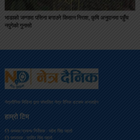
भाडाको जग्गामा पसिना बगाउने किसान निराश, कृषि अनुदानमा पहुँच
नपुगेको गुनासो
नेत्रदैनिक मिडिया द्वारा संचालित नेत्र दैनिक डटकम अनलाईन
हाम्रो टिम
अध्यक्ष/प्रबन्ध निर्देशक
: महेश सिंह महतो
सम्पादक
: प्रदिप सिंह महतो