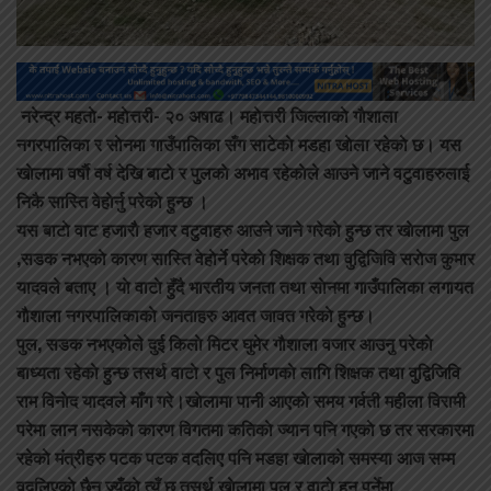
न
रेन्द्र महताे- महाेत्तरी- २० अषा
ढ। महाेत्तरी जिल्लाकाे गाैशाला
नगरपालिका र साेनमा गाउँपालिका सँग साटेकाे मडहा खाेला रहेकाे छ। यस
खाेलामा वर्षाै वर्ष देखि बाटाे र पुलकाे अभाव रहेकाेले आउने जाने वटुवाहरुलाई
निकै सास्ति वेहाेर्नु परेकाे हुन्छ ।
यस बाटाे वाट हजाराै हजार वटुवाहरु आउने जाने गरेकाे हुन्छ तर खाेलामा पुल
,सडक नभएकाे कारण सास्ति वेहाेर्ने परेकाे शिक्षक तथा वुद्विजिवि सराेज कुमार
यादवले बताए । याे वाटाे हुँदै भारतीय जनता तथा साेनमा गाउँपालिका लगायत
गाैशाला नगरपालिकाकाे जनताहरु आवत जावत गरेकाे हुन्छ।
पुल, सडक नभएकाेेले दुई किलाे मिटर घुमेर गाैशाला वजार आउनु परेकाे
बाध्यता रहेकाे हुन्छ तसर्थ वाटाे र पुल निर्माणकाे लागि शिक्षक तथा वुद्विजिवि
राम विनाेद यादवले माँग गरे।खाेलामा पानी आएकाे समय गर्वती महीला विरामी
परेमा लान नसकेकाे कारण विगतमा कतिकाे ज्यान पनि गएकाे छ तर सरकारमा
रहेकाे मंत्रीहरु पटक पटक वदलिए पनि मडहा खाेलाकाे समस्या आज सम्म
वदलिएकाे छैन ज्युँकाे त्युँ छ तसर्थ खाेलामा पुल र वाटाे हुनु पर्नेमा