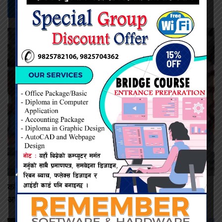
सम्बन्धित -
समाचार
कमिशन नदिँदा दुःख दिइयो’ भन्ने सहकारी सञ्चालकको आरोप, वडा
अध्यक्षद्वारा अस्वीकार