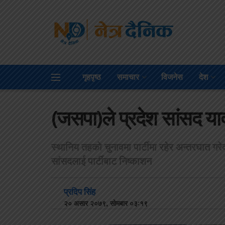
गृहपृष्ठ
समाचार
विजनेस
देश
(जसपा)ले प्रदेश सांसद या
स्थानिय तहकाे चुनावमा पार्टीमा रहेर अन्तरघात गरे
सांसदलाई पार्टीबाट निष्काशन
प्रदिप सिंह
२० असार २०७९, सोमबार ०३:१९