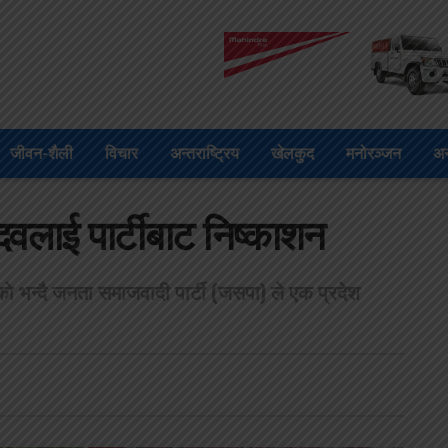
जीवन-शैली
विचार
अन्तराष्ट्रिय
खेलकुद
मनोरञ्जन
अन
दवलाई पार्टीबाट निष्काशन
काे भन्दै जनता समाजवादी पार्टी (जसपा) ले एक प्रदेश