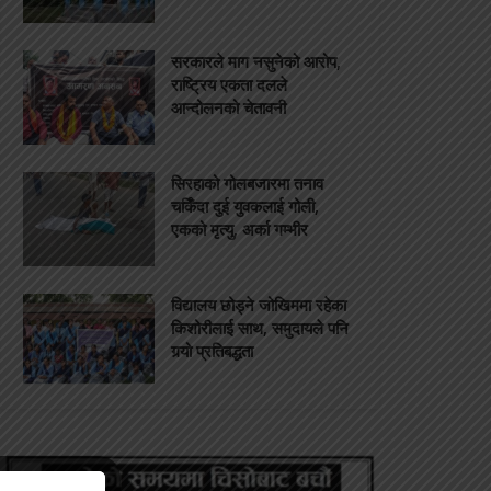
सरकारले माग नसुनेको आरोप,
राष्ट्रिय एकता दलले
आन्दोलनको चेतावनी
सिरहाको गोलबजारमा तनाव
चर्किँदा दुई युवकलाई गोली,
एकको मृत्यु, अर्का गम्भीर
विद्यालय छोड्ने जोखिममा रहेका
किशोरीलाई साथ, समुदायले पनि
गर्‍यो प्रतिबद्धता